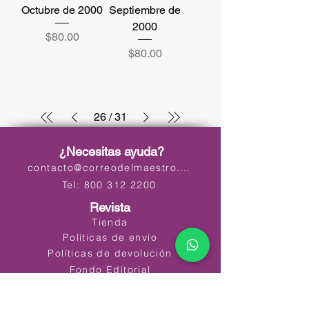
Octubre de 2000
Septiembre de
2000
Precio
$80.00
Precio
$80.00
26
/
31
¿Necesitas ayuda?
contacto@correodelmaestro.com
Tel: 800 312 2200
Revista
Tienda
Políticas de envío
Políticas de devolución
Fondo Editorial
Quiero publicar en la revista
Preguntas Frecuentes