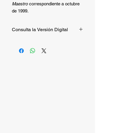
Maestro
correspondiente a octubre
de 1999.
Consulta la Versión Digital
Si quieres consultar la versión digital
de manera gratuita puedes hacerlo
entrando a
este enlace
.
Si quieres recibir la versión impresa,
continúa la compra.