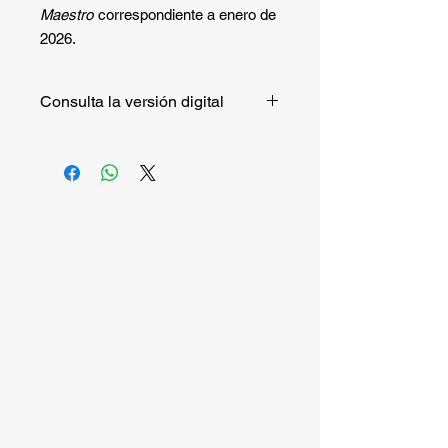
Maestro
correspondiente a enero de
2026.
Consulta la versión digital
Si quieres consultar la versión digital
de manera gratuita puedes hacerlo
entrando a este
enlace
.
Si quieres recibir la versión impresa,
continúa la compra.