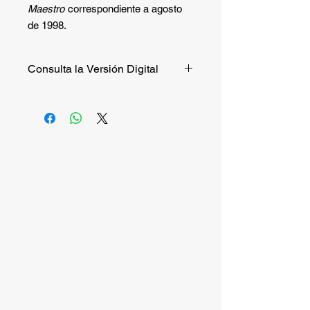
Maestro
correspondiente a agosto
de 1998.
Consulta la Versión Digital
Si quieres consultar la versión digital
de manera gratuita puedes hacerlo
entrando a
este enlace
.
Si quieres recibir la versión impresa,
continúa la compra.