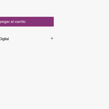
regar al carrito
igital
la versión digital de manera
rlo entrando a
este enlace
.
versión impresa, continúa la