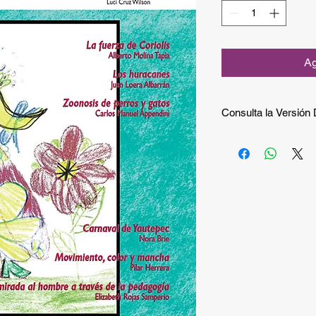
Ag
Consulta la Versión D
Si quieres consultar 
gratuita puedes hace
Si quieres recibir la 
compra.