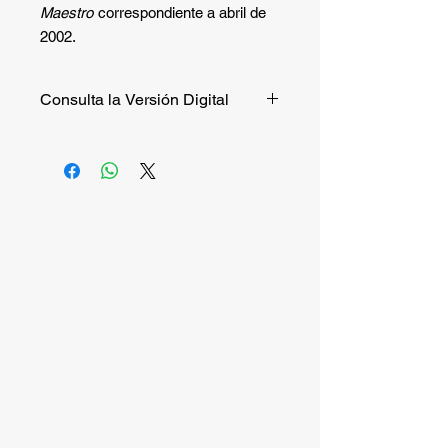
Maestro
correspondiente a abril de
2002.
Consulta la Versión Digital
Si quieres consultar la versión digital
de manera gratuita puedes hacerlo
entrando a
este enlace
.
Si quieres recibir la versión impresa,
continúa la compra.