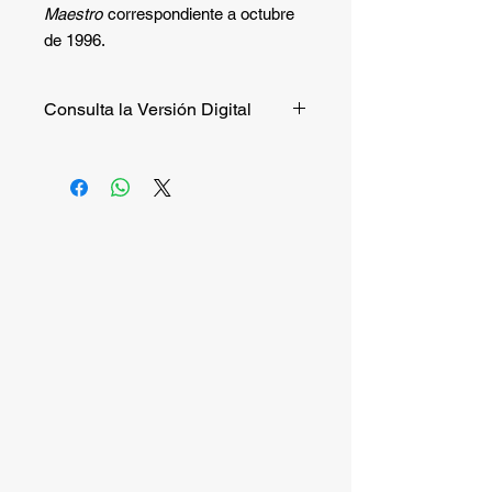
Maestro
correspondiente a octubre
de 1996.
Consulta la Versión Digital
Si quieres consultar la versión digital
de manera gratuita puedes hacerlo
entrando a
este enlace
.
Si quieres recibir la versión impresa,
continúa la compra.