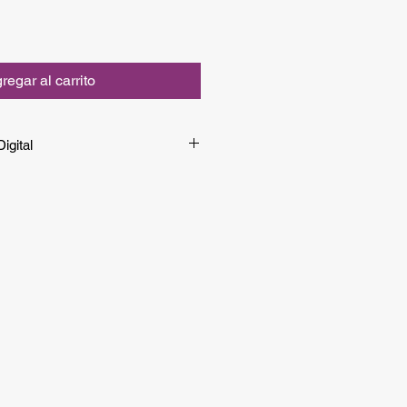
regar al carrito
igital
la versión digital de manera
rlo entrando a
este enlace
.
versión impresa, continúa la