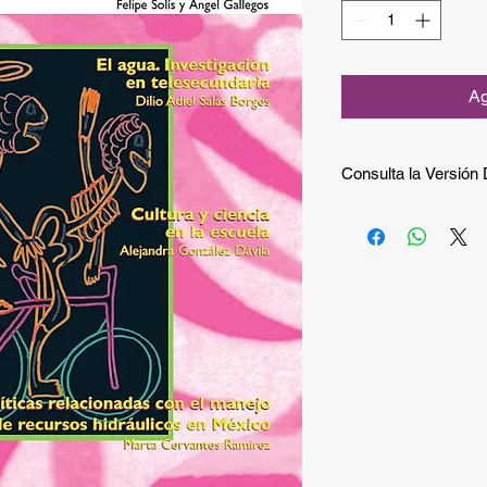
Ag
Consulta la Versión D
Si quieres consultar 
gratuita puedes hace
Si quieres recibir la 
compra.