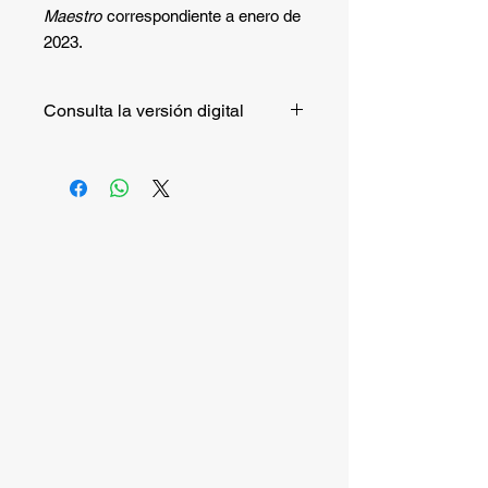
Maestro
correspondiente a enero de
2023.
Consulta la versión digital
Si quieres consultar la versión digital
de manera gratuita puedes hacerlo
entrando a este
enlace.
Si quieres recibir la versión impresa,
continúa la compra.