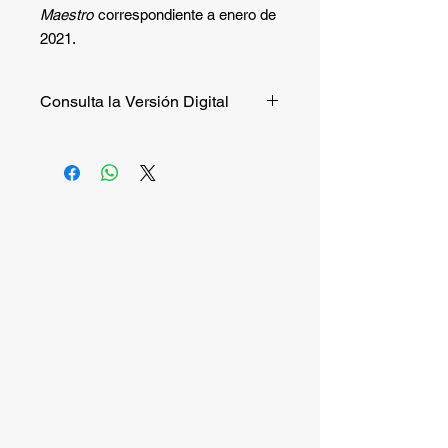
Maestro
correspondiente a enero de
2021.
Consulta la Versión Digital
Si quieres consultar la versión digital
de manera gratuita puedes hacerlo
entrando a
este enlace
.
Si quieres recibir la versión impresa,
continúa la compra.