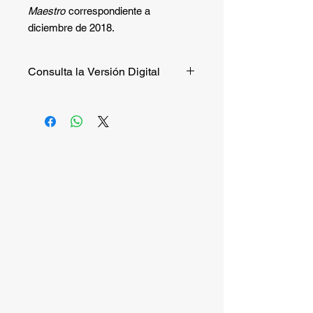
Maestro
correspondiente a
diciembre de 2018.
Consulta la Versión Digital
Si quieres consultar la versión digital
de manera gratuita puedes hacerlo
entrando a
este enlace
.
Si quieres recibir la versión impresa,
continúa la compra.