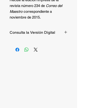
revista número 234 de
Correo del
Maestro
correspondiente a
noviembre de 2015.
Consulta la Versión Digital
Si quieres consultar la versión digital
de manera gratuita puedes hacerlo
entrando a
este enlace
.
Si quieres recibir la versión impresa,
continúa la compra.