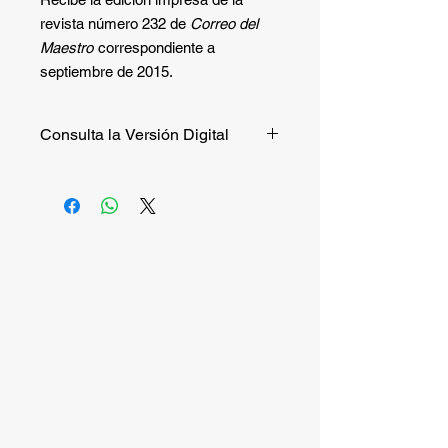
revista número 232 de
Correo del
Maestro
correspondiente a
septiembre de 2015.
Consulta la Versión Digital
Si quieres consultar la versión digital
de manera gratuita puedes hacerlo
entrando a
este enlace
.
Si quieres recibir la versión impresa,
continúa la compra.