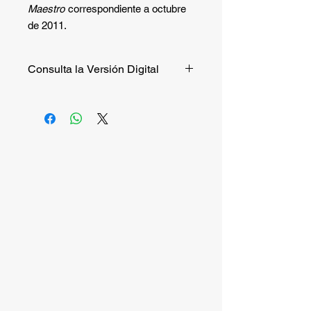
Maestro
correspondiente a octubre
de 2011.
Consulta la Versión Digital
Si quieres consultar la versión digital
de manera gratuita puedes hacerlo
entrando a
este enlace
.
Si quieres recibir la versión impresa,
continúa la compra.