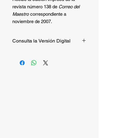
revista número 138 de
Correo del
Maestro
correspondiente a
noviembre de 2007.
Consulta la Versión Digital
Si quieres consultar la versión digital
de manera gratuita puedes hacerlo
entrando a
este enlace
.
Si quieres recibir la versión impresa,
continúa la compra.