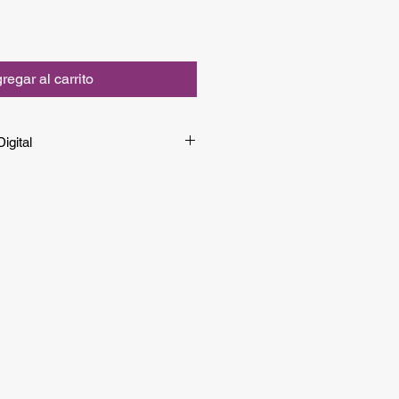
regar al carrito
igital
la versión digital de manera
rlo entrando a
este enlace
.
versión impresa, continúa la