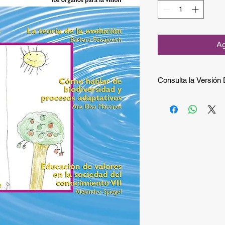
Ag
Consulta la Versión D
Si quieres consultar 
gratuita puedes hace
Si quieres recibir la 
compra.